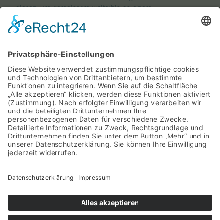
dienen, um gemeinsam weiterhin an einem
Strang zu ziehen.
Wie wird überprüft, ob die Ziele erreicht
wurden?
Es wird im Turnus von vier Jahren einen
sogenannten Bildungsbericht geben. Die
Regierung hat das Liechtenstein-Institut
beauftragt, ein langfristig angelegtes
Bildungsmonitoring aufzubauen. Die
Zielerreichung wird anhand der Effektivität, der
Effizienz und der Equity (Chancengerechtigkeit)
gemessen.
Ministerium für Äusseres, Bildung und Sport
Regierungsgebäude, Peter-Kaiser-Platz 1,