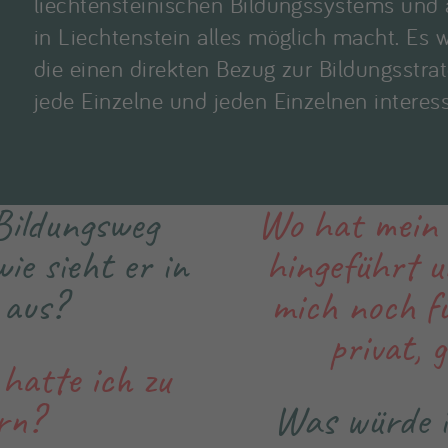
liechtensteinischen Bildungssystems und 
in Liechtenstein alles möglich macht. Es
die einen direkten Bezug zur Bildungsstrat
jede Einzelne und jeden Einzelnen interes
Bildungsweg
Wo hat mein 
ie sieht er in
hingeführt u
 aus?
mich noch fü
privat, 
hatte ich zu
rn?
Was würde i