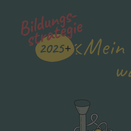
«Mein 
w