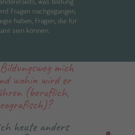
andererseits, was Bildung
 wird Fragen nachgegangen,
egie haben, Fragen, die für
sant sein können:
Bildungsweg mich
nd wohin wird er
hren (beruflich,
geografisch)?
ch heute anders