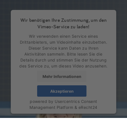
Wir benötigen Ihre Zustimmung, um den
Vimeo-Service zu laden!
Wir verwenden einen Service eines
Drittanbieters, um Videoinhalte einzubetten.
Dieser Service kann Daten zu Ihren
Aktivitäten sammeln. Bitte lesen Sie die
Details durch und stimmen Sie der Nutzung
des Service zu, um dieses Video anzusehen.
Mehr Informationen
Akzeptieren
powered by
Usercentrics Consent
Management Platform
&
eRecht24